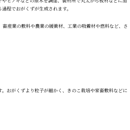
ギやヒノキなどの原木を調達、製材所で丸太から板材などに加
る過程でおがくずが生成されます。
、畜産業の敷料や農業の緩衝材、工業の吸着材や燃料など、さ
す。おがくずより粒子が細かく、きのこ栽培や家畜敷料などに