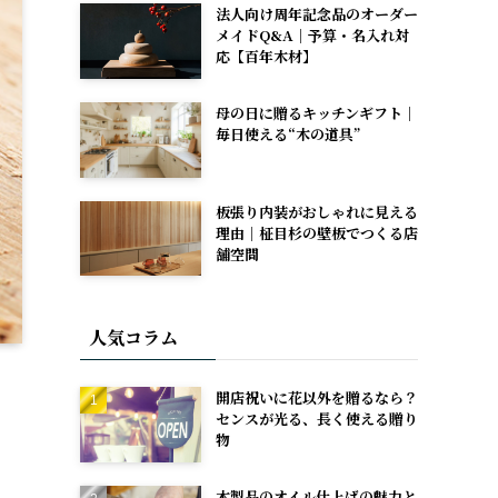
法人向け周年記念品のオーダー
メイドQ&A｜予算・名入れ対
応【百年木材】
母の日に贈るキッチンギフト｜
毎日使える“木の道具”
板張り内装がおしゃれに見える
理由｜柾目杉の壁板でつくる店
舗空間
人気コラム
開店祝いに花以外を贈るなら？
センスが光る、長く使える贈り
物
木製品のオイル仕上げの魅力と